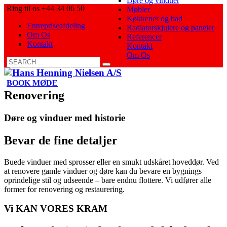
Døre og vinduer
Ring til os +44 34 06 50
Møbler
Køkkener og bad
Entrepriseafdeling
Radiatorskjulere og paneler
Om Os
Referencer
Kontakt
Kontakt
Om Os
BOOK MØDE
Renovering
Døre og vinduer med historie
Bevar de fine detaljer
Buede vinduer med sprosser eller en smukt udskåret hoveddør. Ved
at renovere gamle vinduer og døre kan du bevare en bygnings
oprindelige stil og udseende – bare endnu flottere. Vi udfører alle
former for renovering og restaurering.
Vi KAN VORES KRAM