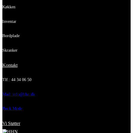
Køkken
Inventar
Bordplade
Skranker
Kontakt
Tlf.: 44 34 06 50
Mail: info@hhn.dk
Book Møde
Vi Støtter